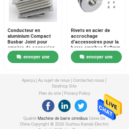
Machine à cintrer de barre omnibus
Conducteur en
Rivets en acier de
Barre omnibus Mylar formant la machine
aluminium Compact
accrochage
Busbar Joint pour
d'accessoires pour la
ampère de connexion
barre omnibus 5x8mm
Accessoires de barre omnibus
de système de Busway
envoyer une
envoyer une
de sandwich le divers
demande
demande
Scie à découper en aluminium
Aperçu
Au sujet de nous
Contactez-nous
Desktop Site
Barre omnibus rivetant la machine
Plan du site
Privacy Policy
Machine de barre omnibus de commande numérique pa
Qualité
Machine de barre omnibus
Usine De
Poinçonneuse de barre omnibus
Chine.Copyright © 2026 Suzhou Kiande Electric