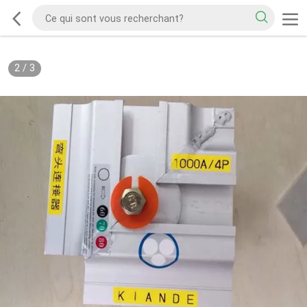
2
/
3