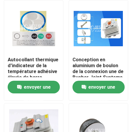
Visite d'usine
Contrôle de qualité
Contactez-nous
Autocollant thermique
Conception en
d'indicateur de la
aluminium de boulon
température adhésive
de la connexion une de
Nouvelles
élevée de barre
Busbar Joint Systems
omnibus sur le joint de
de conducteur
envoyer une
envoyer une
barre omnibus
Demandez une citation
demande
demande
Machine de barre omnibus
Machine de développement de barre omnibus