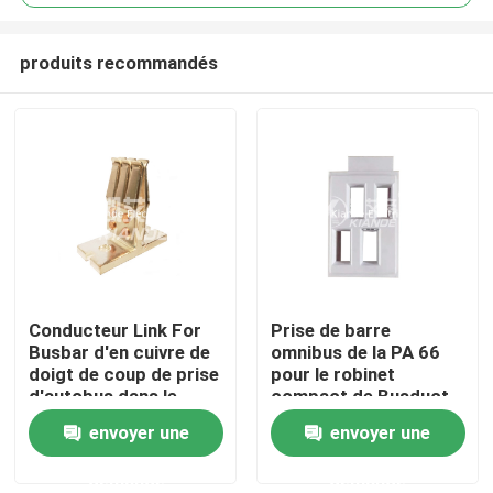
produits recommandés
Conducteur Link For
Prise de barre
Maison
Busbar d'en cuivre de
omnibus de la PA 66
doigt de coup de prise
pour le robinet
d'autobus dans le
compact de Busduct
Produits
robinet outre de la
outre de l'unité pour la
envoyer une
envoyer une
boîte
puissance
demande
demande
Au sujet de nous