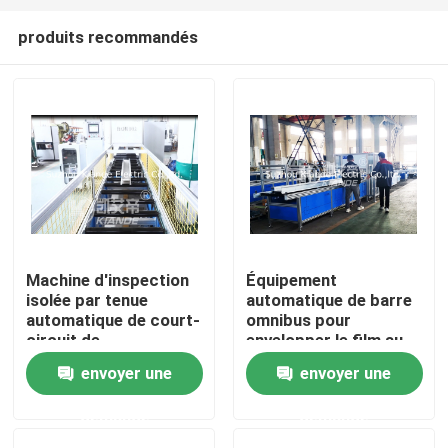
produits recommandés
Machine d'inspection
Équipement
isolée par tenue
automatique de barre
Maison
automatique de court-
omnibus pour
circuit de
envelopper le film au-
MachineBusbar
dessus de Busbuct à
envoyer une
envoyer une
Produits
d'inspection pour
partir de la poussière
Busduct
demande
demande
Au sujet de nous