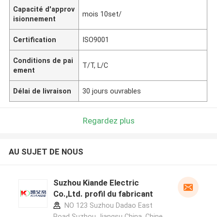
Capacité d'approv
mois 10set/
isionnement
Certification
ISO9001
Conditions de pai
T/T, L/C
ement
Délai de livraison
30 jours ouvrables
Regardez plus
AU SUJET DE NOUS
Suzhou Kiande Electric
Co.,Ltd. profil du fabricant
NO 123 Suzhou Dadao East
Road Suzhou Jiangsu China ,Chine