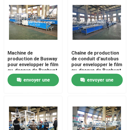
Visite d'usine
Contrôle de qualité
Machine de
Chaîne de production
Contactez-nous
production de Busway
de conduit d'autobus
pour envelopper le film
pour envelopper le film
au-dessus de Busbuct
au-dessus de Busbuct
Nouvelles
à partir de la
à partir de la
envoyer une
envoyer une
poussière
poussière
Demandez une citation
demande
demande
Machine de barre omnibus
Machine de développement de barre omnibus