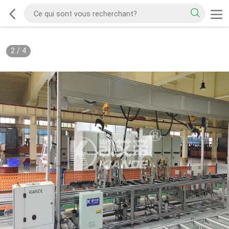
2
/
4