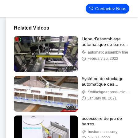
Contactez Nous
Related Videos
Ligne d'assemblage
automatique de barres
omnibus
automatic assembly line
February 25, 2022
02:34
Système de stockage
automatique des
matières premières
Swithchgear production
line
January 08, 2021
00:45
accessoire de jeu de
barres
busbar accessory