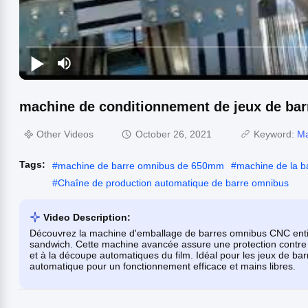
machine de conditionnement de jeux de bar
Other Videos
October 26, 2021
Keyword:
Ma
Tags:
#
machine de barre omnibus de 650mm
#
machine de la 
#
Chaîne de production automatique de barre omnibus
Video Description:
Découvrez la machine d'emballage de barres omnibus CNC ent
sandwich. Cette machine avancée assure une protection contre l
et à la découpe automatiques du film. Idéal pour les jeux de bar
automatique pour un fonctionnement efficace et mains libres.