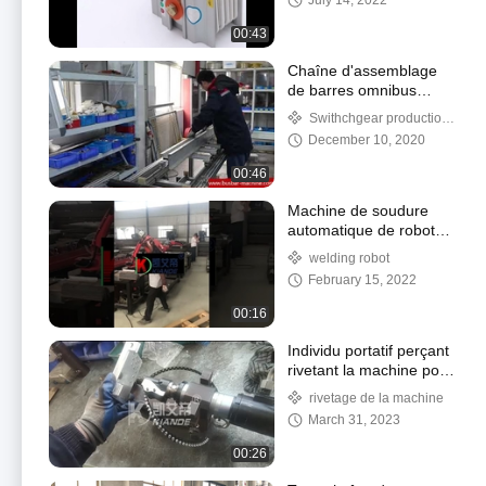
July 14, 2022
00:43
Chaîne d'assemblage
de barres omnibus
semi-automatique
Swithchgear production
line
December 10, 2020
00:46
Machine de soudure
automatique de robot
d'opération flexible de 6
welding robot
axes
February 15, 2022
00:16
Individu portatif perçant
rivetant la machine pour
Busway
rivetage de la machine
March 31, 2023
00:26